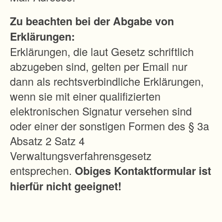
a
Zu beachten bei der Abgabe von
ß
Erklärungen:
e
Erklärungen, die laut Gesetz schriftlich
n
abzugeben sind, gelten per Email nur
n
dann als rechtsverbindliche Erklärungen,
e
wenn sie mit einer qualifizierten
t
elektronischen Signatur versehen sind
z
oder einer der sonstigen Formen des § 3a
;
Absatz 2 Satz 4
-
Verwaltungsverfahrensgesetz
E
entsprechen.
Obiges Kontaktformular ist
r
hierfür nicht geeignet!
l
e
i