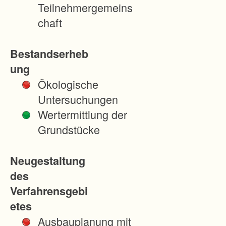
e
Teilnehmergemeins
b
chaft
s
w
Bestandserheb
i
ung
r
Ökologische
t
Untersuchungen
s
Wertermittlung der
c
Grundstücke
h
a
Neugestaltung
f
des
t
Verfahrensgebi
l
etes
i
Ausbauplanung mit