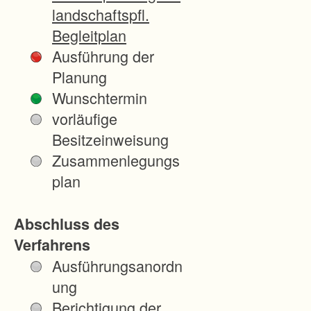
c
landschaftspfl.
h
Begleitplan
e
Ausführung der
n
Planung
V
Wunschtermin
e
vorläufige
r
Besitzeinweisung
h
Zusammenlegungs
ä
plan
l
t
Abschluss des
n
Verfahrens
i
Ausführungsanordn
s
ung
s
Berichtigung der