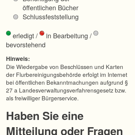
e
öffentlichen Bücher
d
Schlussfeststellung
e
r
erledigt
/
in Bearbeitung
/
H
bevorstehend
ö
f
Hinweis:
e
Die Wiedergabe von Beschlüssen und Karten
;
der Flurbereinigungsbehörde erfolgt im Internet
bei öffentlichen Bekanntmachungen aufgrund §
-
27 a Landesverwaltungsverfahrensgesetz bzw.
A
als freiwilliger Bürgerservice.
n
s
Haben Sie eine
c
Mitteilung oder Fragen
h