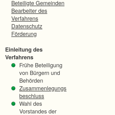
s
Beteiligte Gemeinden
s
Bearbeiter des
e
Verfahrens
r
Datenschutz
u
Förderung
n
g
Einleitung des
d
Verfahrens
e
Frühe Beteiligung
r
von Bürgern und
b
Behörden
e
Zusammenlegungs
t
beschluss
r
Wahl des
i
Vorstandes der