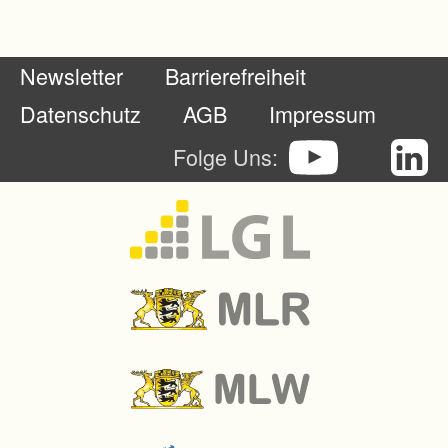
c
h
Newsletter
Barrierefreiheit
t
e
Datenschutz
AGB
Impressum
r
Folge Uns:
u
n
g
d
e
r
B
e
w
i