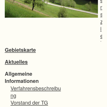
n
s
z
i
e
l
Gebietskarte
e
:
Aktuelles
-
V
Allgemeine
e
Informationen
r
Verfahrensbeschreibu
b
ng
e
Vorstand der TG