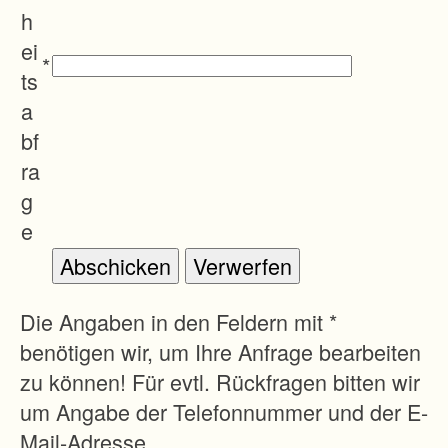
a
h
r
ei
*
e
ts
W
a
e
bf
g
ra
e
g
a
e
n
d
a
Die Angaben in den Feldern mit *
s
benötigen wir, um Ihre Anfrage bearbeiten
S
zu können! Für evtl. Rückfragen bitten wir
t
um Angabe der Telefonnummer und der E-
r
Mail-Adresse.