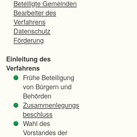
s
Beteiligte Gemeinden
c
Bearbeiter des
h
Verfahrens
l
Datenschutz
i
Förderung
e
ß
Einleitung des
u
Verfahrens
n
Frühe Beteiligung
g
von Bürgern und
v
Behörden
o
Zusammenlegungs
n
beschluss
S
Wahl des
c
Vorstandes der