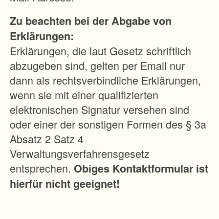
F
Zu beachten bei der Abgabe von
r
Erklärungen:
e
Erklärungen, die laut Gesetz schriftlich
i
abzugeben sind, gelten per Email nur
b
dann als rechtsverbindliche Erklärungen,
u
wenn sie mit einer qualifizierten
r
elektronischen Signatur versehen sind
g
oder einer der sonstigen Formen des § 3a
f
Absatz 2 Satz 4
l
Verwaltungsverfahrensgesetz
u
entsprechen.
Obiges Kontaktformular ist
r
hierfür nicht geeignet!
n
e
u