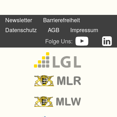
o
r
Newsletter
Barrierefreiheit
d
n
Datenschutz
AGB
Impressum
u
Folge Uns:
n
g
@
l
k
b
h
.
d
e