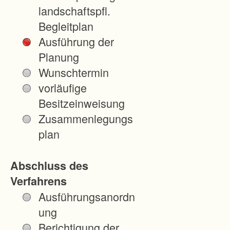
d
landschaftspfl.
e
Begleitplan
r
Ausführung der
e
Planung
n
Wunschtermin
M
vorläufige
i
Besitzeinweisung
n
Zusammenlegungs
d
plan
e
s
Abschluss des
t
Verfahrens
f
Ausführungsanordn
l
ung
u
Berichtigung der