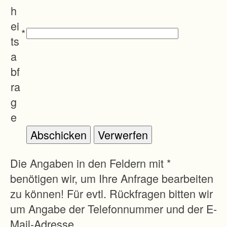
n
h
e
ei
*
r
ts
A
a
l
bf
l
ra
e
g
e
e
3
A
7
Die Angaben in den Feldern mit *
9
benötigen wir, um Ihre Anfrage bearbeiten
1
zu können! Für evtl. Rückfragen bitten wir
1
um Angabe der Telefonnummer und der E-
4
Mail-Adresse.