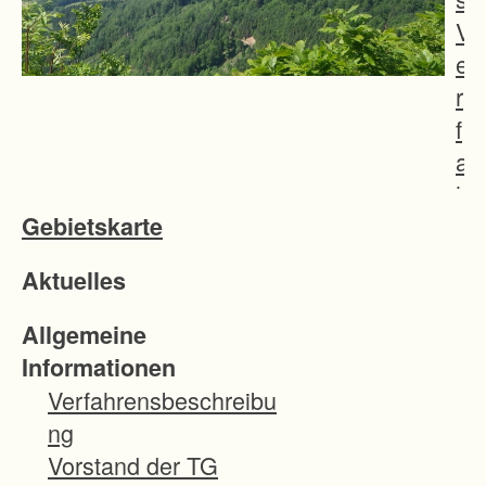
V
e
r
f
a
h
Gebietskarte
r
e
Aktuelles
n
s
Allgemeine
:
Informationen
-
Verfahrensbeschreibu
E
ng
r
Vorstand der TG