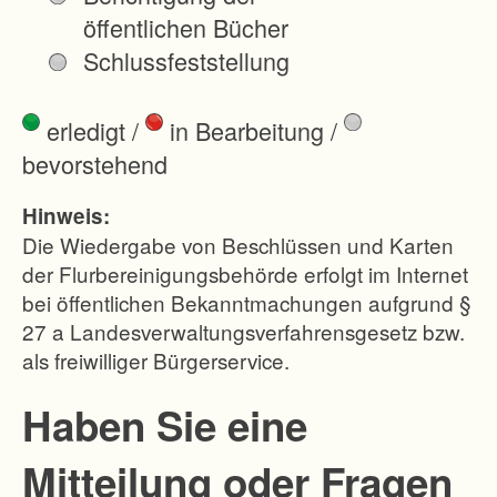
r
öffentlichen Bücher
e
Schlussfeststellung
n
u
erledigt
/
in Bearbeitung
/
n
bevorstehend
d
W
Hinweis:
a
Die Wiedergabe von Beschlüssen und Karten
l
der Flurbereinigungsbehörde erfolgt im Internet
bei öffentlichen Bekanntmachungen aufgrund §
d
27 a Landesverwaltungsverfahrensgesetz bzw.
g
als freiwilliger Bürgerservice.
r
u
Haben Sie eine
n
Mitteilung oder Fragen
d