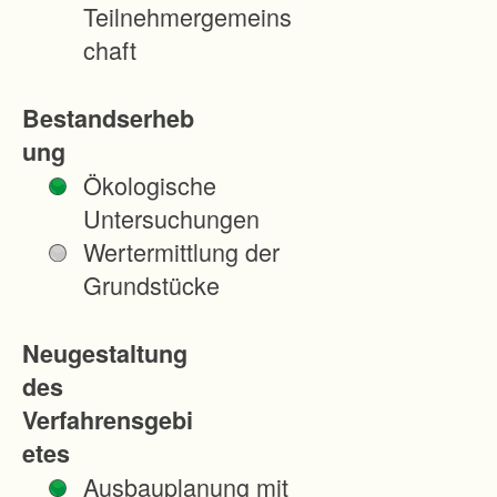
h
Teilnehmergemeins
w
chaft
a
r
Bestandserheb
z
ung
w
Ökologische
a
Untersuchungen
l
Wertermittlung der
d
Grundstücke
h
ö
Neugestaltung
f
des
e
Verfahrensgebi
n
etes
,
Ausbauplanung mit