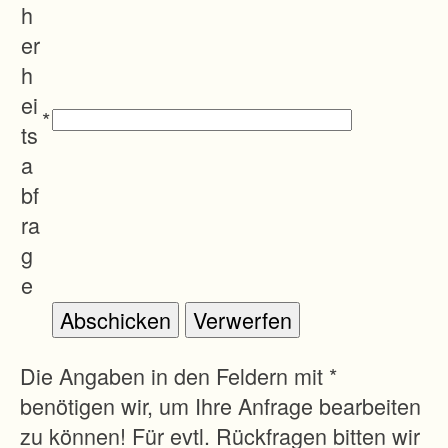
Brei
h
sga
er
u-
h
Hoc
ei
*
hsc
ts
hwa
a
rzw
bf
ald
ra
bea
g
rbeit
e
et.
Ans
chrif
Die Angaben in den Feldern mit *
t
benötigen wir, um Ihre Anfrage bearbeiten
des
zu können! Für evtl. Rückfragen bitten wir