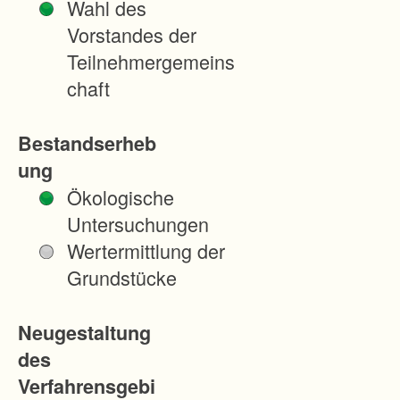
Wahl des
Sta
Vorstandes der
dt
Teilnehmergemeins
Titis
chaft
ee-
Neu
Bestandserheb
stad
ung
t.
Ökologische
Die
Untersuchungen
Zus
Wertermittlung der
am
Grundstücke
men
legu
Neugestaltung
ng
des
Titis
Verfahrensgebi
ee-