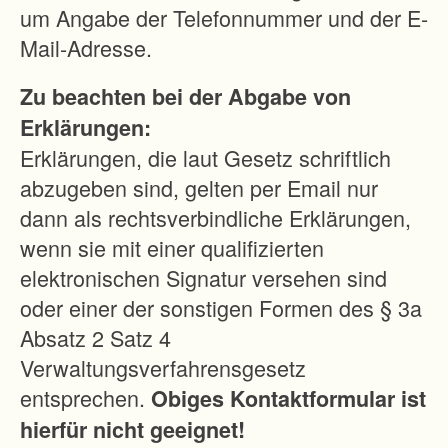
Fac
um Angabe der Telefonnummer und der E-
hbe
Mail-Adresse.
reic
Zu beachten bei der Abgabe von
hes
Erklärungen:
ist:
Erklärungen, die laut Gesetz schriftlich
abzugeben sind, gelten per Email nur
Ge
dann als rechtsverbindliche Erklärungen,
mei
wenn sie mit einer qualifizierten
nsa
elektronischen Signatur versehen sind
me
oder einer der sonstigen Formen des § 3a
Die
Absatz 2 Satz 4
nsts
Verwaltungsverfahrensgesetz
telle
entsprechen.
Obiges Kontaktformular ist
Flur
hierfür nicht geeignet!
neu