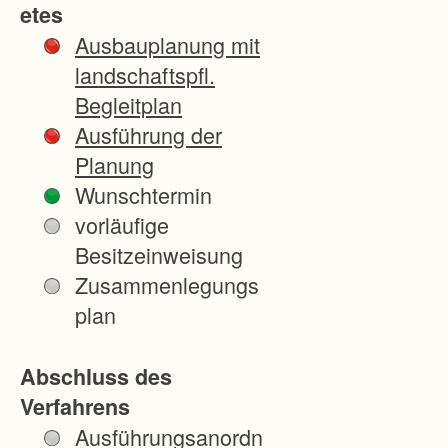
etes
Neu
Ausbauplanung mit
stad
landschaftspfl.
t
Begleitplan
(Titi
Ausführung der
see)
Planung
verf
Wunschtermin
olgt
vorläufige
folg
Besitzeinweisung
end
Zusammenlegungs
e
plan
Ziel
e:
Abschluss des
-
Verfahrens
Sch
Ausführungsanordn