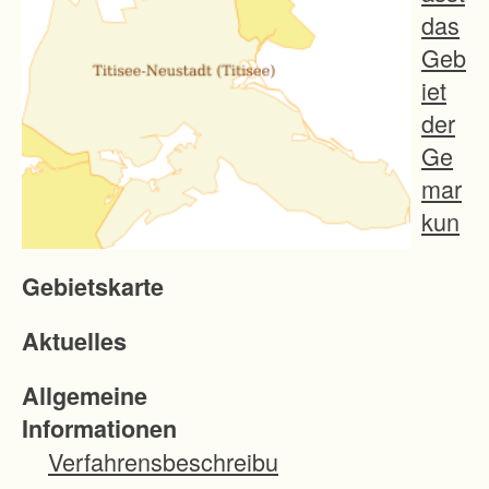
das
Geb
iet
der
Ge
mar
kun
g
Gebietskarte
Titis
ee
Aktuelles
und
Teil
Allgemeine
e
Informationen
des
Verfahrensbeschreibu
Geb