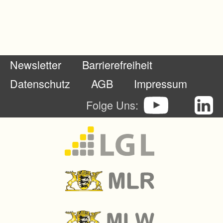
ord
nun
g
der
Newsletter
Barrierefreiheit
Lan
drat
Datenschutz
AGB
Impressum
säm
Folge Uns:
ter
Brei
sga
u-
Hoc
hsc
hwa
rzw