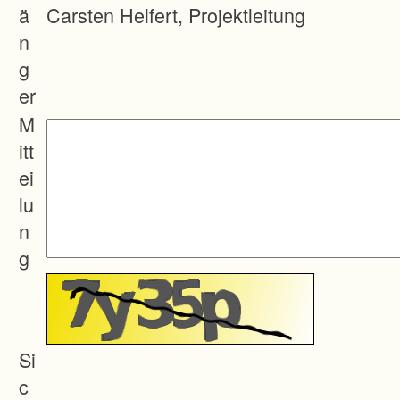
neu
ä
Carsten Helfert, Projektleitung
ord
n
nun
g
g
er
und
M
Lan
itt
dent
ei
wic
lu
klun
n
g
g
des
Lan
drat
sam
Si
tes
c