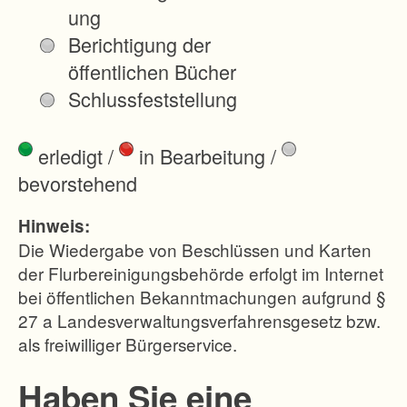
affu
ung
ng
Berichtigung der
von
öffentlichen Bücher
wint
Schlussfeststellung
errä
umb
erledigt
/
in Bearbeitung
/
are
bevorstehend
n
Hof
Hinweis:
zufa
Die Wiedergabe von Beschlüssen und Karten
hrte
der Flurbereinigungsbehörde erfolgt im Internet
bei öffentlichen Bekanntmachungen aufgrund §
n.
27 a Landesverwaltungsverfahrensgesetz bzw.
-
als freiwilliger Bürgerservice.
Ver
bes
Haben Sie eine