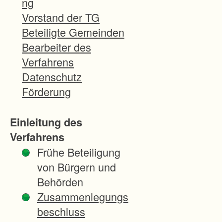
ng
iete
Vorstand der TG
s
Beteiligte Gemeinden
der
Bearbeiter des
Ge
Verfahrens
mar
Datenschutz
kun
Förderung
g
Neu
Einleitung des
stad
Verfahrens
t
Frühe Beteiligung
(süd
von Bürgern und
lich
Behörden
B
Zusammenlegungs
31)
beschluss
der