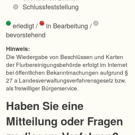
l
Schlussfeststellung
z
a
erledigt
/
in Bearbeitung
/
b
bevorstehend
f
u
Hinweis:
h
Die Wiedergabe von Beschlüssen und Karten
r
der Flurbereinigungsbehörde erfolgt im Internet
bei öffentlichen Bekanntmachungen aufgrund §
w
27 a Landesverwaltungsverfahrensgesetz bzw.
e
als freiwilliger Bürgerservice.
g
e
Haben Sie eine
n
Mitteilung oder Fragen
-
e