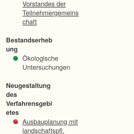
Vorstandes der
o
Teilnehmergemeins
f
chaft
z
u
Bestandserheb
f
ung
a
Ökologische
h
Untersuchungen
r
t
Neugestaltung
e
des
n
Verfahrensgebi
,
etes
W
Ausbauplanung mit
i
landschaftspfl.