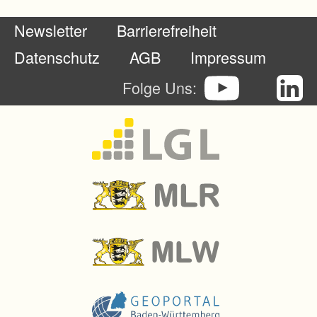
t
Newsletter
Barrierefreiheit
v
e
Datenschutz
AGB
Impressum
r
Folge Uns:
b
e
s
s
e
r
t
w
e
r
d