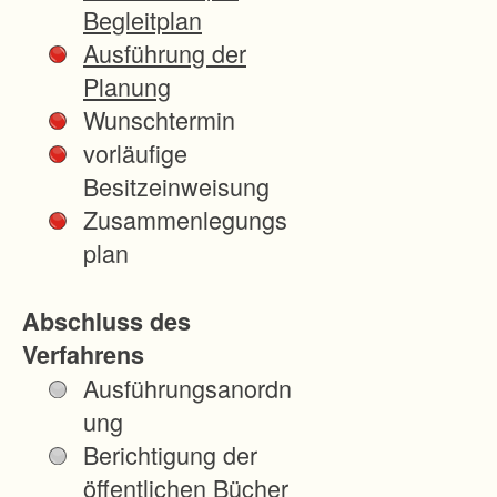
r
Begleitplan
t
Ausführung der
s
Planung
c
Wunschtermin
h
vorläufige
a
Besitzeinweisung
f
Zusammenlegungs
t
plan
s
-
Abschluss des
u
Verfahrens
n
Ausführungsanordn
d
ung
H
Berichtigung der
o
öffentlichen Bücher