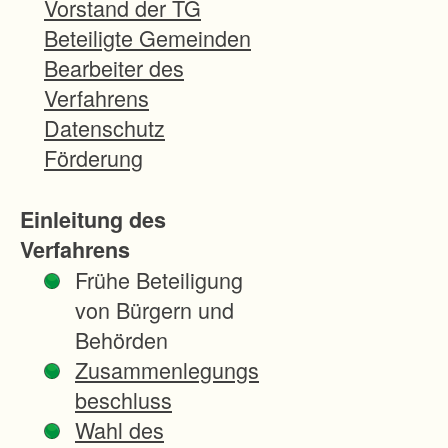
Vorstand der TG
h
Beteiligte Gemeinden
e
Bearbeiter des
S
Verfahrens
i
Datenschutz
c
Förderung
h
e
Einleitung des
r
Verfahrens
u
Frühe Beteiligung
n
von Bürgern und
g
Behörden
v
Zusammenlegungs
o
beschluss
n
Wahl des
H