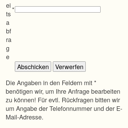
g
ei
*
e
ts
n
a
i
bf
n
ra
d
g
e
e
r
L
a
Die Angaben in den Feldern mit *
n
benötigen wir, um Ihre Anfrage bearbeiten
d
zu können! Für evtl. Rückfragen bitten wir
-
um Angabe der Telefonnummer und der E-
u
Mail-Adresse.
n