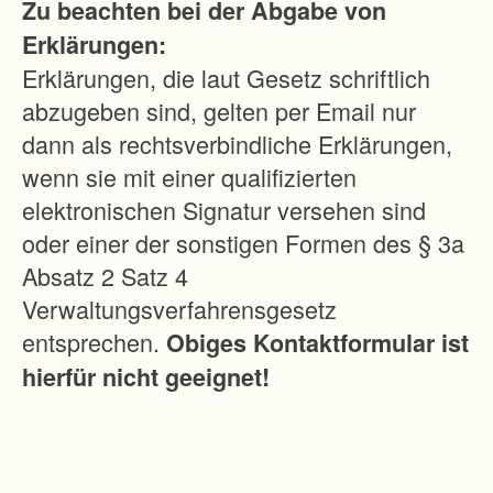
Zu beachten bei der Abgabe von
d
Erklärungen:
F
Erklärungen, die laut Gesetz schriftlich
o
abzugeben sind, gelten per Email nur
r
dann als rechtsverbindliche Erklärungen,
s
wenn sie mit einer qualifizierten
t
elektronischen Signatur versehen sind
w
oder einer der sonstigen Formen des § 3a
i
Absatz 2 Satz 4
r
Verwaltungsverfahrensgesetz
t
entsprechen.
Obiges Kontaktformular ist
s
hierfür nicht geeignet!
c
h
a
f