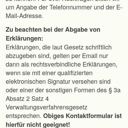
ß
um Angabe der Telefonnummer und der E-
e
Mail-Adresse.
r
Zu beachten bei der Abgabe von
e
Erklärungen:
n
Erklärungen, die laut Gesetz schriftlich
K
abzugeben sind, gelten per Email nur
r
dann als rechtsverbindliche Erklärungen,
e
wenn sie mit einer qualifizierten
i
elektronischen Signatur versehen sind
s
oder einer der sonstigen Formen des § 3a
v
Absatz 2 Satz 4
o
Verwaltungsverfahrensgesetz
n
entsprechen.
Obiges Kontaktformular ist
E
hierfür nicht geeignet!
i