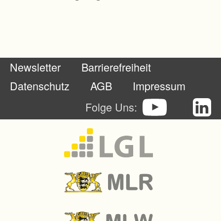
g
e
n
t
Newsletter
Barrierefreiheit
ü
m
Datenschutz
AGB
Impressum
e
Folge Uns:
r
n
-
B
e
s
e
i