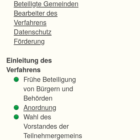
Beteiligte Gemeinden
-
Bearbeiter des
b
Verfahrens
e
Datenschutz
s
Förderung
o
n
Einleitung des
d
Verfahrens
e
Frühe Beteiligung
r
von Bürgern und
s
Behörden
B
Anordnung
e
Wahl des
r
Vorstandes der
e
Teilnehmergemeins