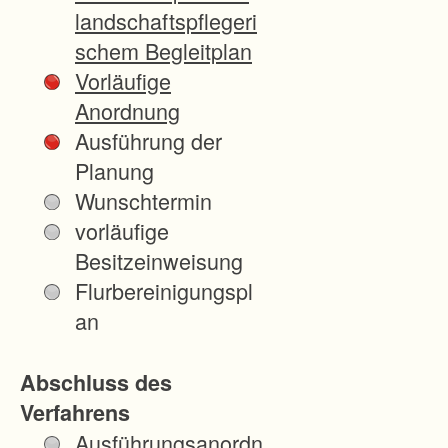
n
landschaftspflegeri
ö
schem Begleitplan
t
Vorläufige
i
Anordnung
g
Ausführung der
t
Planung
e
Wunschtermin
n
vorläufige
F
Besitzeinweisung
l
Flurbereinigungspl
ä
an
c
h
Abschluss des
e
Verfahrens
n
Ausführungsanordn