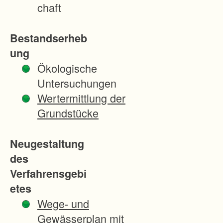
i
chaft
t
s
Bestandserheb
t
ung
e
Ökologische
l
Untersuchungen
l
Wertermittlung der
u
Grundstücke
n
g
Neugestaltung
d
des
e
Verfahrensgebi
r
etes
b
Wege- und
e
Gewässerplan mit