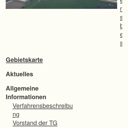
n
s
b
e
s
c
Gebietskarte
h
r
Aktuelles
e
i
Allgemeine
b
Informationen
u
Verfahrensbeschreibu
n
ng
g
Vorstand der TG