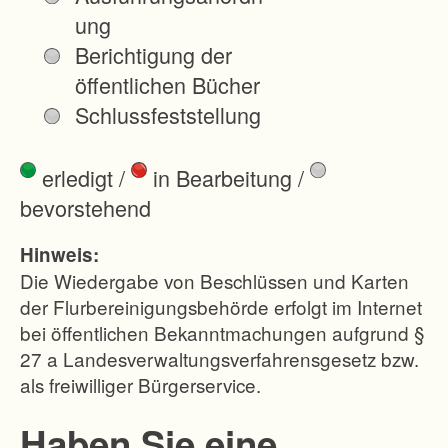
f
ung
ü
Berichtigung der
r
öffentlichen Bücher
d
Schlussfeststellung
e
n
erledigt
/
in Bearbeitung
/
B
bevorstehend
a
u
Hinweis:
d
Die Wiedergabe von Beschlüssen und Karten
e
der Flurbereinigungsbehörde erfolgt im Internet
bei öffentlichen Bekanntmachungen aufgrund §
r
27 a Landesverwaltungsverfahrensgesetz bzw.
B
als freiwilliger Bürgerservice.
u
n
Haben Sie eine