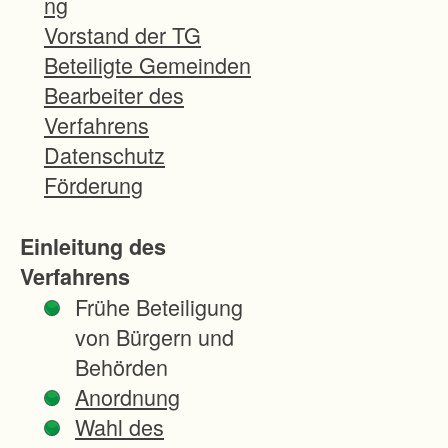
ng
Die
Vorstand der TG
Bau
Beteiligte Gemeinden
maß
Bearbeiter des
nah
Verfahrens
me
Datenschutz
selbs
Förderung
t und
die
Einleitung des
zu
Verfahrens
erwa
Frühe Beteiligung
rtend
von Bürgern und
en
Behörden
erhe
Anordnung
blich
Wahl des
en