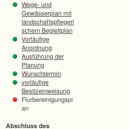
Wege- und
Land
Gewässerplan mit
scha
landschaftspflegeri
ft
schem Begleitplan
könn
Vorläufige
en
Anordnung
nach
Ausführung der
Mein
Planung
ung
Wunschtermin
aller
vorläufige
Träg
Besitzeinweisung
er
Flurbereinigungspl
öffen
an
tliche
r
Abschluss des