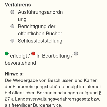
Bela
Verfahrens
nge
Ausführungsanordn
nur
ung
über
Berichtigung der
eine
öffentlichen Bücher
Unte
Schlussfeststellung
rneh
men
erledigt
/
in Bearbeitung
/
sflur
bevorstehend
neuo
rdnu
Hinweis:
ng
Die Wiedergabe von Beschlüssen und Karten
nach
der Flurbereinigungsbehörde erfolgt im Internet
bei öffentlichen Bekanntmachungen aufgrund §
§ 87
27 a Landesverwaltungsverfahrensgesetz bzw.
Flurb
als freiwilliger Bürgerservice.