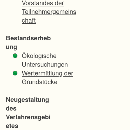
Vorstandes der
Eingr
Teilnehmergemeins
iffe
chaft
in
Eige
Bestandserheb
ntum
ung
-
Ökologische
und
Untersuchungen
Nutz
Wertermittlung der
ungs
Grundstücke
struk
turen
Neugestaltung
sowi
des
e in
Verfahrensgebi
Natu
etes
r und