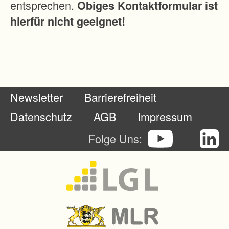
entsprechen.
Obiges Kontaktformular ist
b
hierfür nicht geeignet!
e
d
i
n
g
Newsletter
Barrierefreiheit
u
n
Datenschutz
AGB
Impressum
g
Folge Uns:
e
n
i
n
d
e