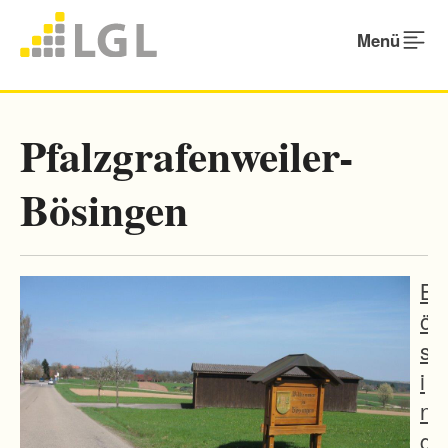
Menü
Pfalzgrafenweiler-
Bösingen
B
ö
s
i
n
g