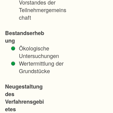
Vorstandes der
z
Teilnehmergemeins
g
chaft
r
a
Bestandserheb
f
ung
e
Ökologische
n
Untersuchungen
w
Wertermittlung der
e
Grundstücke
i
l
Neugestaltung
e
des
r
Verfahrensgebi
u
etes
n