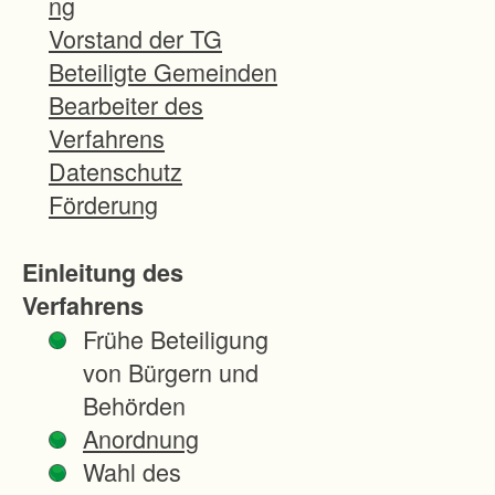
ng
d
Vorstand der TG
e
Beteiligte Gemeinden
r
Bearbeiter des
G
Verfahrens
e
Datenschutz
m
Förderung
e
i
Einleitung des
n
Verfahrens
d
Frühe Beteiligung
e
von Bürgern und
P
Behörden
f
Anordnung
a
Wahl des
l