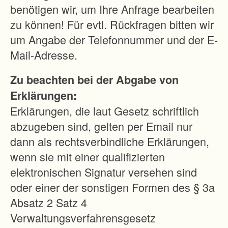
i
benötigen wir, um Ihre Anfrage bearbeiten
o
zu können! Für evtl. Rückfragen bitten wir
n
um Angabe der Telefonnummer und der E-
s
Mail-Adresse.
-
Zu beachten bei der Abgabe von
u
Erklärungen:
n
Erklärungen, die laut Gesetz schriftlich
d
abzugeben sind, gelten per Email nur
A
dann als rechtsverbindliche Erklärungen,
r
wenn sie mit einer qualifizierten
b
elektronischen Signatur versehen sind
e
oder einer der sonstigen Formen des § 3a
i
Absatz 2 Satz 4
t
Verwaltungsverfahrensgesetz
s