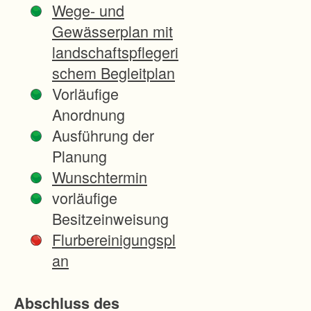
Wege- und
d
Gewässerplan mit
l
landschaftspflegeri
i
schem Begleitplan
e
Vorläufige
g
Anordnung
t
Ausführung der
c
Planung
a
Wunschtermin
.
vorläufige
2
Besitzeinweisung
k
Flurbereinigungspl
m
an
n
o
Abschluss des