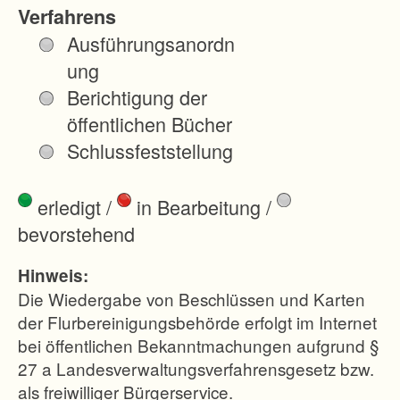
r
Verfahrens
d
Ausführungsanordn
ö
ung
s
Berichtigung der
t
öffentlichen Bücher
l
Schlussfeststellung
i
c
erledigt
/
in Bearbeitung
/
h
bevorstehend
v
o
Hinweis:
n
Die Wiedergabe von Beschlüssen und Karten
P
der Flurbereinigungsbehörde erfolgt im Internet
bei öffentlichen Bekanntmachungen aufgrund §
f
27 a Landesverwaltungsverfahrensgesetz bzw.
a
als freiwilliger Bürgerservice.