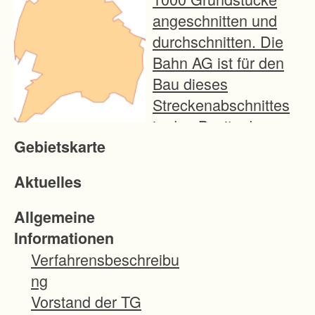
angeschnitten und
durchschnitten. Die
Bahn AG ist für den
Bau dieses
Streckenabschnittes
in den Besitz der
Gebietskarte
benötigten Flächen
eingewiesen worden.
Aktuelles
Dieser Landverlust
wird aufgefangen
Allgemeine
durch die
Informationen
Grundstücke, die die
Verfahrensbeschreibu
Deutsche Bahn auf
ng
der ganzen
Vorstand der TG