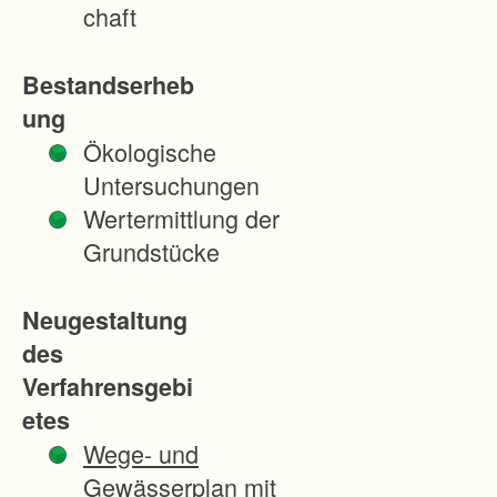
der Landschaft wird
chaft
im Verfahren
beachtet: Sehr
Bestandserheb
deutlich sind die
ung
Wiesen von den
Ökologische
Äckern getrennt. Das
Untersuchungen
neue Wege- und
Wertermittlung der
Gewässernetz wird
Grundstücke
sich danach
orientieren. Mit dem
Neugestaltung
neuen Wegenetz
des
werden zugleich auch
Verfahrensgebi
neue
etes
Radwegeverbindunge
Wege- und
n von Sinzheim nach
Gewässerplan mit