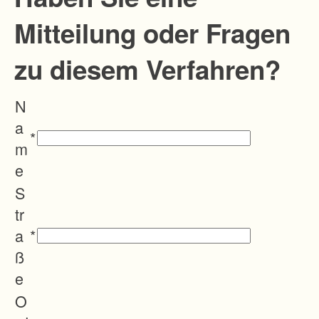
Mitteilung oder Fragen
zu diesem Verfahren?
N
a
*
m
e
S
tr
a
*
ß
e
O