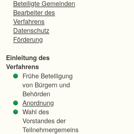
Gemarkung Sinzheim
Beteiligte Gemeinden
gekauft hat. Der
Bearbeiter des
vorübergehende
Verfahrens
Flächenverlust bei
Datenschutz
den betroffenen
Förderung
Grundstückseigentüm
ern kann daher mit
Einleitung des
der Neuordnung
Verfahrens
wieder ausgeglichen
Frühe Beteiligung
werden. Dazu
von Bürgern und
müssen die Gewanne
Behörden
rechts und links der
Anordnung
Neubaustrecke
Wahl des
neugeordnet werden.
Vorstandes der
Eine Besonderheit
Teilnehmergemeins