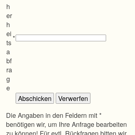
h
er
h
ei
*
ts
a
bf
ra
g
e
Die Angaben in den Feldern mit *
benötigen wir, um Ihre Anfrage bearbeiten
zu können! Für evtl. Rückfragen bitten wir