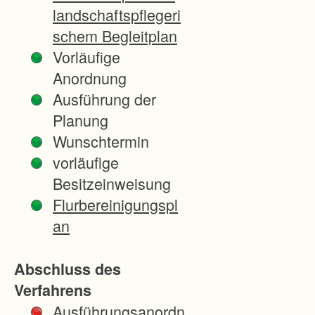
Halberstung /
landschaftspflegeri
Müllhofen
schem Begleitplan
geschaffen. Eine
Vorläufige
Kostbarkeit ist das
Anordnung
Naturschutzgebiet
Ausführung der
Korbmatten/Mäthi im
Planung
Süden des
Wunschtermin
Verfahrens. Dessen
vorläufige
Erhaltung kann auch
Besitzeinweisung
durch Bodenordnung
Flurbereinigungspl
weiter gesichert
an
werden. Und auch die
Biotopvernetzung der
Abschluss des
Gemeinde kann in
Verfahrens
der Flurbereinigung
Ausführungsanordn