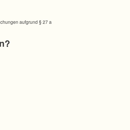
achungen aufgrund § 27 a
en?