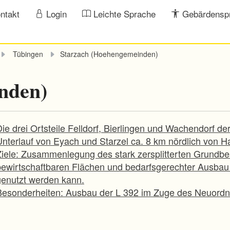
ntakt
Login
Leichte Sprache
Gebärdensp
Tübingen
Starzach (Hoehengemeinden)
nden)
Die drei Ortsteile Felldorf, Bierlingen und Wachendorf 
Unterlauf von Eyach und Starzel ca. 8 km nördlich von Ha
Ziele: Zusammenlegung des stark zersplitterten Grundbes
bewirtschaftbaren Flächen und bedarfsgerechter Ausba
genutzt werden kann.
Besonderheiten: Ausbau der L 392 im Zuge des Neuordn