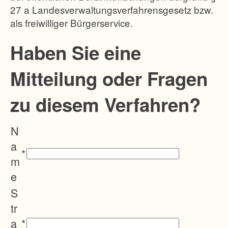
27 a Landesverwaltungsverfahrensgesetz bzw.
r
als freiwilliger Bürgerservice.
n
e
Haben Sie eine
u
Mitteilung oder Fragen
o
r
zu diesem Verfahren?
d
n
N
u
a
n
*
m
g
e
i
S
n
tr
K
a
*
a