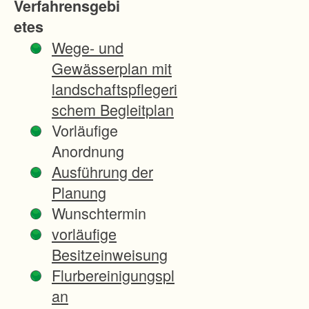
Verfahrensgebi
m
etes
d
Wege- und
e
Gewässerplan mit
r
landschaftspflegeri
G
schem Begleitplan
e
Vorläufige
m
Anordnung
e
Ausführung der
i
Planung
n
Wunschtermin
s
vorläufige
a
Besitzeinweisung
m
Flurbereinigungspl
e
an
n