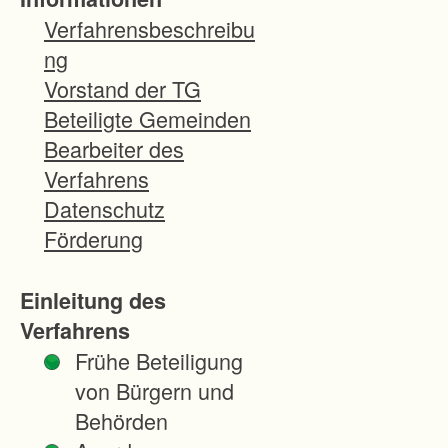
r
Verfahrensbeschreibu
d
ng
d
Vorstand der TG
a
Beteiligte Gemeinden
s
Bearbeiter des
V
Verfahrens
e
Datenschutz
r
Förderung
f
a
Einleitung des
h
Verfahrens
r
Frühe Beteiligung
e
von Bürgern und
n
Behörden
v