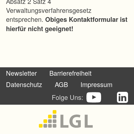
Absatz 2 Satz 4
e
Verwaltungsverfahrensgesetz
r
entsprechen.
Obiges Kontaktformular ist
e
hierfür nicht geeignet!
i
n
i
g
u
Newsletter
Barrierefreiheit
n
g
Datenschutz
AGB
Impressum
s
Folge Uns:
p
l
a
n