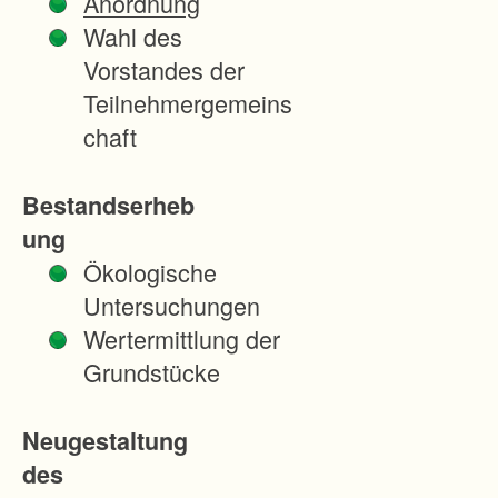
Anordnung
o
Wahl des
n
Vorstandes der
e
Teilnehmergemeins
i
chaft
n
e
Bestandserheb
m
ung
n
Ökologische
e
Untersuchungen
u
Wertermittlung der
e
Grundstücke
n
T
Neugestaltung
e
des
a