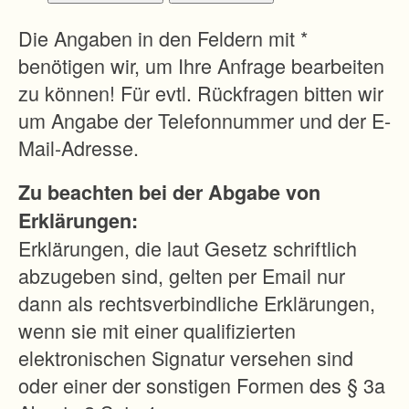
r
d
Die Angaben in den Feldern mit *
e
benötigen wir, um Ihre Anfrage bearbeiten
n
zu können! Für evtl. Rückfragen bitten wir
i
um Angabe der Telefonnummer und der E-
m
Mail-Adresse.
s
Zu beachten bei der Abgabe von
.
Erklärungen:
g
Erklärungen, die laut Gesetz schriftlich
.
abzugeben sind, gelten per Email nur
F
dann als rechtsverbindliche Erklärungen,
l
wenn sie mit einer qualifizierten
u
elektronischen Signatur versehen sind
r
oder einer der sonstigen Formen des § 3a
b