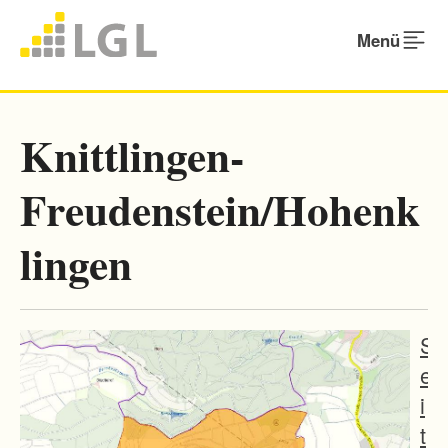
Menü
Knittlingen-
Freudenstein/Hohenk
lingen
S
e
i
t