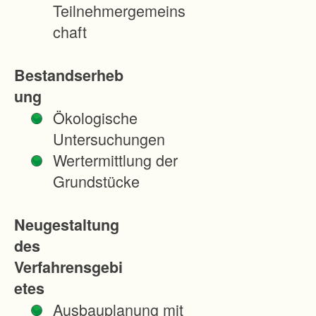
a
Teilnehmergemeins
n
chaft
d
w
Bestandserheb
i
ung
r
Ökologische
t
Untersuchungen
s
Wertermittlung der
c
Grundstücke
h
a
Neugestaltung
f
des
t
Verfahrensgebi
l
etes
i
Ausbauplanung mit