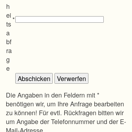
t
h
d
ei
*
u
ts
r
a
c
bf
h
ra
e
g
i
e
n
e
b
Die Angaben in den Feldern mit *
e
benötigen wir, um Ihre Anfrage bearbeiten
s
zu können! Für evtl. Rückfragen bitten wir
s
um Angabe der Telefonnummer und der E-
e
Mail-Adresse.