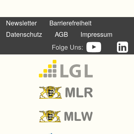
e
r
Newsletter
Barrierefreiheit
l
a
Datenschutz
AGB
Impressum
n
Folge Uns:
d
w
i
r
t
s
c
h
a
f