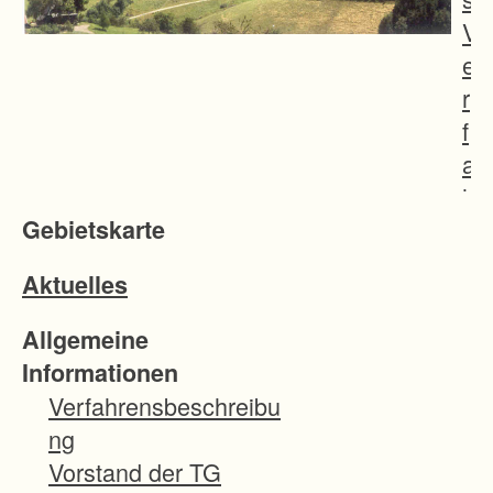
V
e
r
f
a
h
Gebietskarte
r
e
Aktuelles
n
s
Allgemeine
i
Informationen
s
Verfahrensbeschreibu
t
ng
d
Vorstand der TG