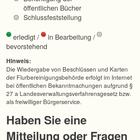
ß
öffentlichen Bücher
e
Schlussfeststellung
n
b
erledigt
/
in Bearbeitung
/
e
bevorstehend
r
e
Hinweis:
i
Die Wiedergabe von Beschlüssen und Karten
c
der Flurbereinigungsbehörde erfolgt im Internet
bei öffentlichen Bekanntmachungen aufgrund §
h
27 a Landesverwaltungsverfahrensgesetz bzw.
a
als freiwilliger Bürgerservice.
n
d
Haben Sie eine
a
Mitteilung oder Fragen
s