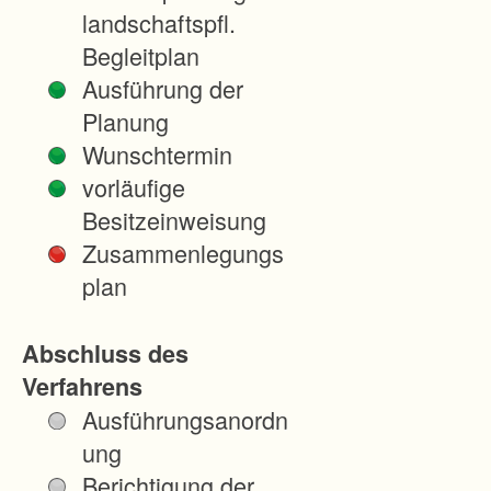
c
landschaftspfl.
h
Begleitplan
e
Ausführung der
n
Planung
A
Wunschtermin
n
vorläufige
w
Besitzeinweisung
e
Zusammenlegungs
s
plan
e
n
Abschluss des
i
Verfahrens
m
Ausführungsanordn
A
ung
u
Berichtigung der