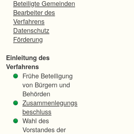
i
Beteiligte Gemeinden
e
Bearbeiter des
A
Verfahrens
n
Datenschutz
b
Förderung
i
n
Einleitung des
d
Verfahrens
u
Frühe Beteiligung
n
von Bürgern und
g
Behörden
d
Zusammenlegungs
e
beschluss
r
Wahl des
l
Vorstandes der