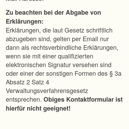
r
Zu beachten bei der Abgabe von
e
Erklärungen:
E
Erklärungen, die laut Gesetz schriftlich
r
abzugeben sind, gelten per Email nur
s
dann als rechtsverbindliche Erklärungen,
c
wenn sie mit einer qualifizierten
h
elektronischen Signatur versehen sind
l
oder einer der sonstigen Formen des § 3a
i
Absatz 2 Satz 4
e
Verwaltungsverfahrensgesetz
ß
entsprechen.
Obiges Kontaktformular ist
u
hierfür nicht geeignet!
n
g
d