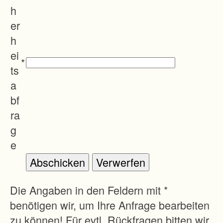
h
er
h
ei
*
ts
a
bf
ra
g
e
Die Angaben in den Feldern mit *
benötigen wir, um Ihre Anfrage bearbeiten
zu können! Für evtl. Rückfragen bitten wir