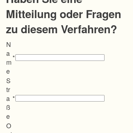
Mitteilung oder Fragen
zu diesem Verfahren?
N
a
*
m
e
S
tr
a
*
ß
e
O