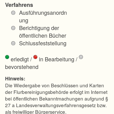
.
Verfahrens
Ausführungsanordn
D
ung
a
Berichtigung der
s
öffentlichen Bücher
W
Schlussfeststellung
a
l
erledigt
/
in Bearbeitung
/
d
bevorstehend
w
e
Hinweis:
g
Die Wiedergabe von Beschlüssen und Karten
e
der Flurbereinigungsbehörde erfolgt im Internet
bei öffentlichen Bekanntmachungen aufgrund §
n
27 a Landesverwaltungsverfahrensgesetz bzw.
e
als freiwilliger Bürgerservice.