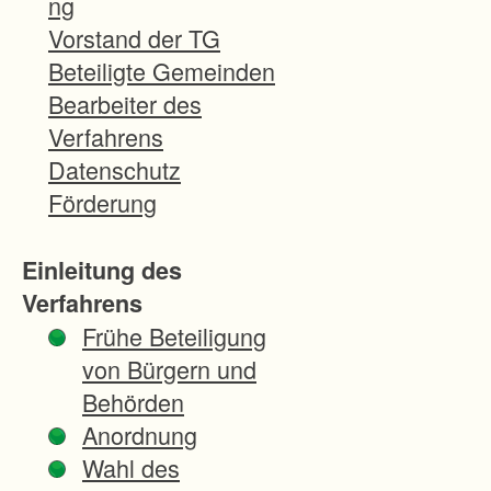
ng
l
Vorstand der TG
ä
Beteiligte Gemeinden
c
Bearbeiter des
h
Verfahrens
e
Datenschutz
n
Förderung
v
e
Einleitung des
r
Verfahrens
f
Frühe Beteiligung
o
von Bürgern und
l
Behörden
g
Anordnung
t
Wahl des
ö