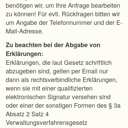
s
benötigen wir, um Ihre Anfrage bearbeiten
s
zu können! Für evtl. Rückfragen bitten wir
i
um Angabe der Telefonnummer und der E-
c
Mail-Adresse.
h
Zu beachten bei der Abgabe von
e
Erklärungen:
r
Erklärungen, die laut Gesetz schriftlich
g
abzugeben sind, gelten per Email nur
e
dann als rechtsverbindliche Erklärungen,
r
wenn sie mit einer qualifizierten
e
elektronischen Signatur versehen sind
g
oder einer der sonstigen Formen des § 3a
e
Absatz 2 Satz 4
l
Verwaltungsverfahrensgesetz
t