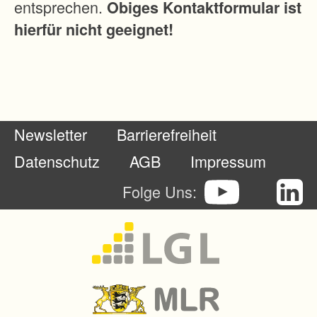
entsprechen.
Obiges Kontaktformular ist
u
hierfür nicht geeignet!
n
d
p
r
a
Newsletter
Barrierefreiheit
k
t
Datenschutz
AGB
Impressum
i
Folge Uns:
k
a
b
e
l
i