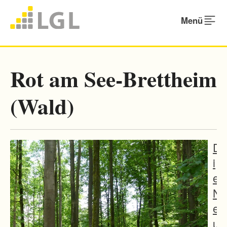
Menü
Rot am See-Brettheim
(Wald)
D
i
e
N
e
u