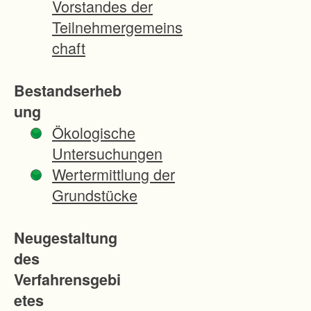
Vorstandes der
k
Teilnehmergemeins
o
chaft
n
o
Bestandserheb
m
ung
i
Ökologische
s
Untersuchungen
c
Wertermittlung der
h
Grundstücke
e
u
Neugestaltung
n
des
d
Verfahrensgebi
ö
etes
k