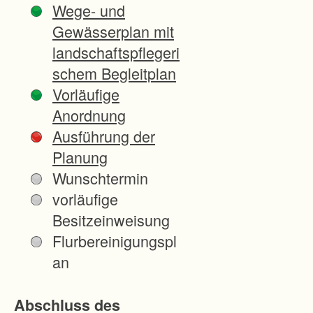
Wege- und
o
Gewässerplan mit
l
landschaftspflegeri
o
schem Begleitplan
g
Vorläufige
i
Anordnung
s
Ausführung der
c
Planung
h
Wunschtermin
e
vorläufige
Z
Besitzeinweisung
i
Flurbereinigungspl
e
an
l
e
Abschluss des