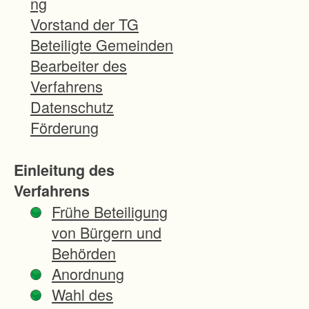
ng
Gebiet
Vorstand der TG
es
Beteiligte Gemeinden
waren
Bearbeiter des
bereits
Verfahrens
in einer
Datenschutz
Flurneu
Förderung
ordnun
g, so
Einleitung des
dass
Verfahrens
die
Frühe Beteiligung
landwir
von Bürgern und
tschaftl
Behörden
ichen
Anordnung
Grunds
Wahl des
tücke