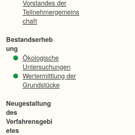
Vorstandes der
nicht
Teilnehmergemeins
wesentl
chaft
ich
optimie
Bestandserheb
rt
ung
werden
Ökologische
können
Untersuchungen
.
Wertermittlung der
Eines
Grundstücke
der
zentral
Neugestaltung
en
des
Ziele,
Verfahrensgebi
die
etes
dieses