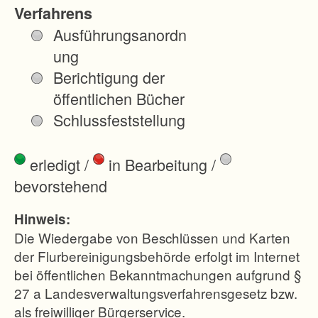
es.
Verfahrens
Dabei
Ausführungsanordn
soll die
ung
Linienf
Berichtigung der
ührung
öffentlichen Bücher
des
Schlussfeststellung
Haupte
rschlie
erledigt
/
in Bearbeitung
/
ßungs
bevorstehend
weges
geände
Hinweis:
rt und
Die Wiedergabe von Beschlüssen und Karten
die
der Flurbereinigungsbehörde erfolgt im Internet
bei öffentlichen Bekanntmachungen aufgrund §
Ortslag
27 a Landesverwaltungsverfahrensgesetz bzw.
en
als freiwilliger Bürgerservice.