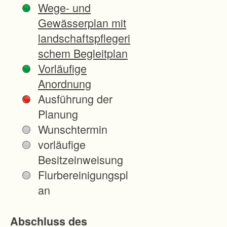
Wege- und
Verfahr
Gewässerplan mit
en
landschaftspflegeri
verfolgt
schem Begleitplan
, ist die
Vorläufige
Optimi
Anordnung
erung,
Ausführung der
Verbreit
Planung
erung
Wunschtermin
und
vorläufige
Modern
Besitzeinweisung
isierun
Flurbereinigungspl
g des
an
Feldwe
genetz
Abschluss des