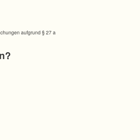
achungen aufgrund § 27 a
en?