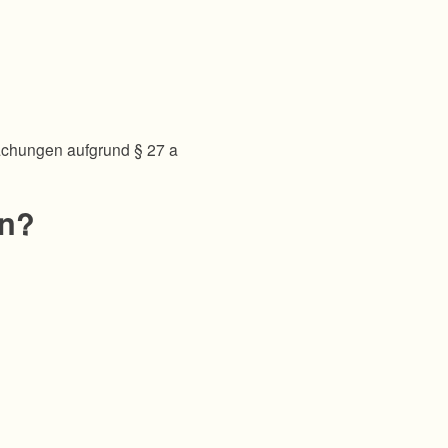
achungen aufgrund § 27 a
en?