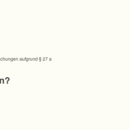
achungen aufgrund § 27 a
en?