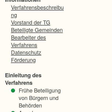
Z
Verfahrensbeschreibu
i
ng
e
Vorstand der TG
l
Beteiligte Gemeinden
e
Bearbeiter des
u
Verfahrens
n
Datenschutz
d
Förderung
B
e
Einleitung des
s
Verfahrens
o
Frühe Beteiligung
n
von Bürgern und
d
Behörden
e