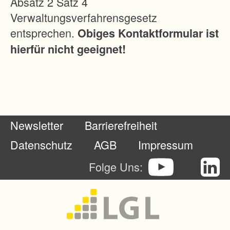
Absatz 2 Satz 4
-
Verwaltungsverfahrensgesetz
,
entsprechen.
Obiges Kontaktformular ist
W
hierfür nicht geeignet!
o
h
n
-
u
Newsletter
Barrierefreiheit
n
d
Datenschutz
AGB
Impressum
W
Folge Uns:
o
h
n
u