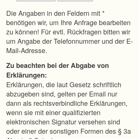
b
e
Die Angaben in den Feldern mit *
s
benötigen wir, um Ihre Anfrage bearbeiten
s
zu können! Für evtl. Rückfragen bitten wir
e
um Angabe der Telefonnummer und der E-
r
Mail-Adresse.
u
Zu beachten bei der Abgabe von
n
Erklärungen:
g
Erklärungen, die laut Gesetz schriftlich
d
abzugeben sind, gelten per Email nur
e
dann als rechtsverbindliche Erklärungen,
r
wenn sie mit einer qualifizierten
H
elektronischen Signatur versehen sind
o
oder einer der sonstigen Formen des § 3a
f