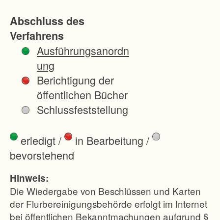
k
Abschluss des
t
Verfahrens
u
Ausführungsanordn
r
ung
v
Berichtigung der
e
öffentlichen Bücher
r
Schlussfeststellung
b
e
erledigt
/
in Bearbeitung
/
s
bevorstehend
s
e
Hinweis:
r
Die Wiedergabe von Beschlüssen und Karten
u
der Flurbereinigungsbehörde erfolgt im Internet
bei öffentlichen Bekanntmachungen aufgrund §
n