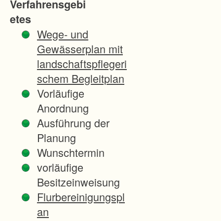
Verfahrensgebi
h
etes
r
Wege- und
e
Gewässerplan mit
n
landschaftspflegeri
s
schem Begleitplan
-
Vorläufige
A
Anordnung
g
Ausführung der
r
Planung
a
Wunschtermin
r
vorläufige
s
Besitzeinweisung
t
Flurbereinigungspl
r
an
u