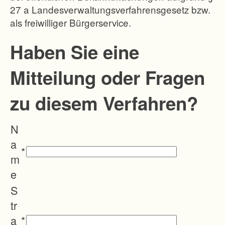
27 a Landesverwaltungsverfahrensgesetz bzw.
g
als freiwilliger Bürgerservice.
i
m
Haben Sie eine
O
Mitteilung oder Fragen
r
t
zu diesem Verfahren?
s
-
N
u
a
n
*
m
d
e
O
S
r
tr
t
a
*
s