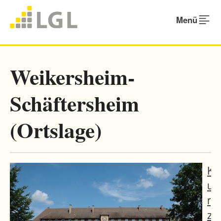
Menü
Weikersheim-
Schäftersheim
(Ortslage)
K
u
r
z