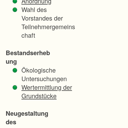
Anordnung
r
Wahl des
h
Vorstandes der
e
Teilnehmergemeins
i
chaft
t
e
Bestandserheb
n
ung
d
Ökologische
e
Untersuchungen
s
Wertermittlung der
V
Grundstücke
e
r
Neugestaltung
f
des
a