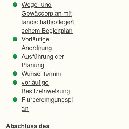
Wege- und
e
Gewässerplan mit
n
landschaftspflegeri
L
schem Begleitplan
a
Vorläufige
n
Anordnung
d
Ausführung der
v
Planung
e
Wunschtermin
r
vorläufige
l
Besitzeinweisung
u
Flurbereinigungspl
s
an
t
,
Abschluss des