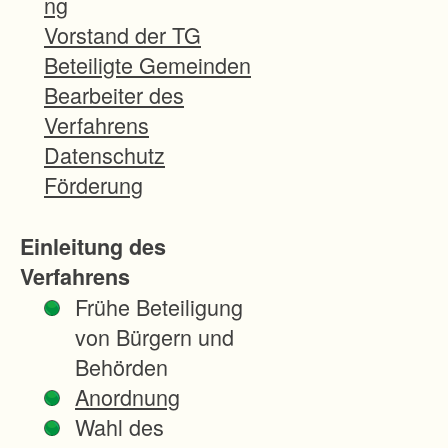
ng
r
Vorstand der TG
f
Beteiligte Gemeinden
a
Bearbeiter des
h
Verfahrens
r
Datenschutz
e
Förderung
n
d
Einleitung des
i
Verfahrens
e
Frühe Beteiligung
n
von Bürgern und
t
Behörden
i
Anordnung
n
Wahl des
s