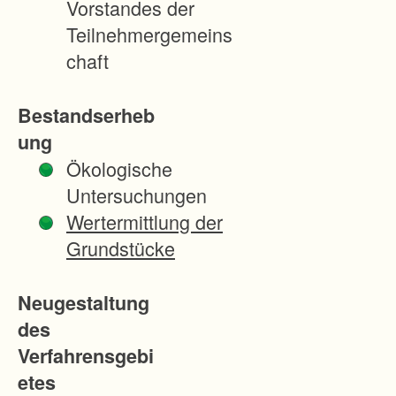
Vorstandes der
b
Teilnehmergemeins
e
chaft
s
o
Bestandserheb
n
ung
d
Ökologische
e
Untersuchungen
r
Wertermittlung der
e
Grundstücke
d
a
Neugestaltung
z
des
u
Verfahrensgebi
,
etes
d