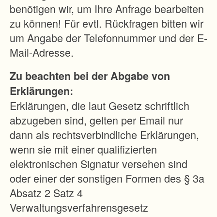
l
benötigen wir, um Ihre Anfrage bearbeiten
e
zu können! Für evtl. Rückfragen bitten wir
n
um Angabe der Telefonnummer und der E-
u
Mail-Adresse.
n
Zu beachten bei der Abgabe von
d
Erklärungen:
d
Erklärungen, die laut Gesetz schriftlich
i
abzugeben sind, gelten per Email nur
e
dann als rechtsverbindliche Erklärungen,
N
wenn sie mit einer qualifizierten
a
elektronischen Signatur versehen sind
c
oder einer der sonstigen Formen des § 3a
h
Absatz 2 Satz 4
t
Verwaltungsverfahrensgesetz
e