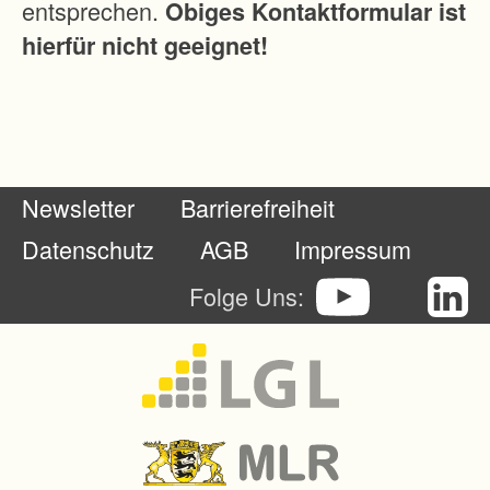
entsprechen.
Obiges Kontaktformular ist
i
hierfür nicht geeignet!
l
e
,
d
i
Newsletter
Barrierefreiheit
e
d
Datenschutz
AGB
Impressum
u
Folge Uns:
r
c
h
d
a
s