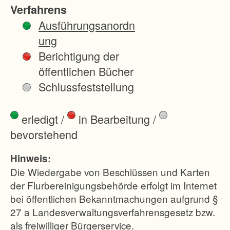
d
Verfahrens
e
Ausführungsanordn
r
ung
d
Berichtigung der
u
öffentlichen Bücher
r
Schlussfeststellung
c
h
erledigt
/
in Bearbeitung
/
d
bevorstehend
e
n
Hinweis:
A
Die Wiedergabe von Beschlüssen und Karten
u
der Flurbereinigungsbehörde erfolgt im Internet
bei öffentlichen Bekanntmachungen aufgrund §
s
27 a Landesverwaltungsverfahrensgesetz bzw.
b
als freiwilliger Bürgerservice.