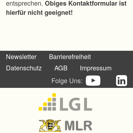
entsprechen.
Obiges Kontaktformular ist
. In
hierfür nicht geeignet!
de
r
Fel
dla
ge
Newsletter
Barrierefreiheit
sol
len
Datenschutz
AGB
Impressum
die
Folge Uns:
Flä
ch
en
ne
u
ge