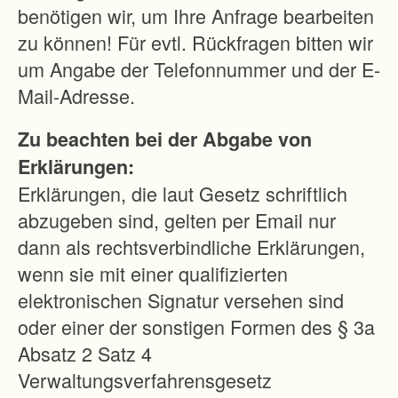
lic
benötigen wir, um Ihre Anfrage bearbeiten
h-
zu können! Für evtl. Rückfragen bitten wir
rec
um Angabe der Telefonnummer und der E-
htli
Mail-Adresse.
ch
Zu beachten bei der Abgabe von
e
Erklärungen:
Er
Erklärungen, die laut Gesetz schriftlich
sc
abzugeben sind, gelten per Email nur
hli
dann als rechtsverbindliche Erklärungen,
eß
wenn sie mit einer qualifizierten
un
elektronischen Signatur versehen sind
g
oder einer der sonstigen Formen des § 3a
er
Absatz 2 Satz 4
hal
Verwaltungsverfahrensgesetz
ten