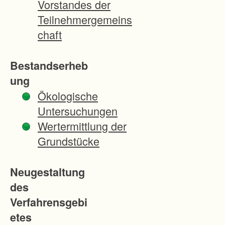
Vorstandes der
l
Teilnehmergemeins
du
chaft
rch
de
Bestandserheb
n
ung
Ba
Ökologische
u
Untersuchungen
ein
Wertermittlung der
es
Grundstücke
ne
uz
Neugestaltung
eitl
des
ich
Verfahrensgebi
en
etes
W