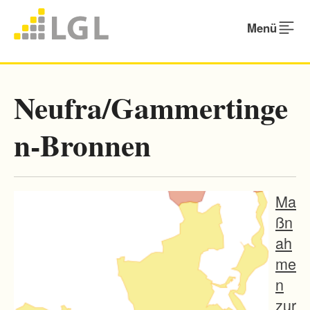
Menü
Neufra/Gammertinge
n-Bronnen
Ma
ßn
ah
me
n
zur