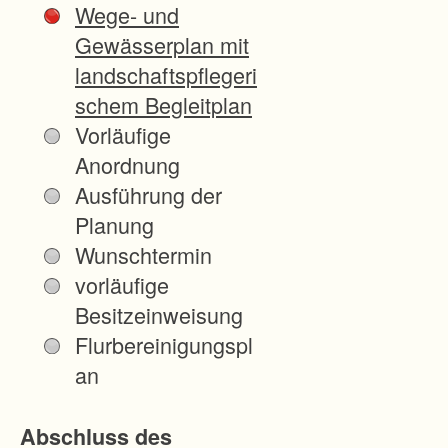
Wege- und
eg
Gewässerplan mit
en
landschaftspflegeri
etz
schem Begleitplan
es
Vorläufige
ers
Anordnung
chl
Ausführung der
os
Planung
se
Wunschtermin
n
vorläufige
we
Besitzeinweisung
rd
Flurbereinigungspl
en,
an
da
s
Abschluss des