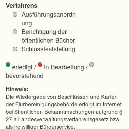
de
Verfahrens
n
Ausführungsanordn
Be
ung
dü
Berichtigung der
rfn
öffentlichen Bücher
iss
Schlussfeststellung
en
ein
erledigt
/
in Bearbeitung
/
er
bevorstehend
mo
de
Hinweis:
rn
Die Wiedergabe von Beschlüssen und Karten
en
der Flurbereinigungsbehörde erfolgt im Internet
bei öffentlichen Bekanntmachungen aufgrund §
La
27 a Landesverwaltungsverfahrensgesetz bzw.
nd
als freiwilliger Bürgerservice.