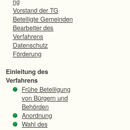
ng
Ar
Vorstand der TG
bei
Beteiligte Gemeinden
tsb
Bearbeiter des
edi
Verfahrens
ng
Datenschutz
un
Förderung
ge
n
Einleitung des
Verfahrens
Di
Frühe Beteiligung
e
von Bürgern und
Fel
Behörden
dfl
Anordnung
ur
Wahl des
sol